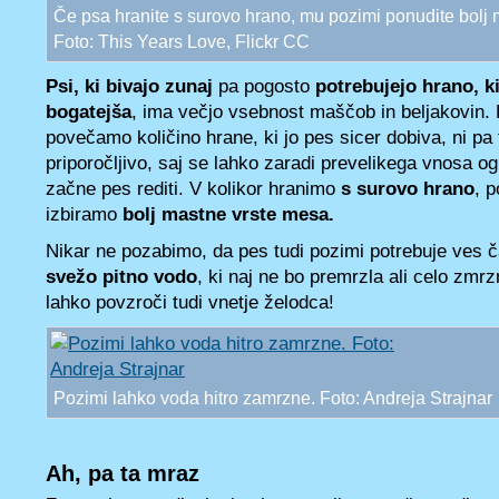
Če psa hranite s surovo hrano, mu pozimi ponudite bolj
Foto: This Years Love, Flickr CC
Psi, ki bivajo zunaj
pa pogosto
potrebujejo hrano, ki
bogatejša
, ima večjo vsebnost maščob in beljakovin. 
povečamo količino hrane, ki jo pes sicer dobiva, ni pa
priporočljivo, saj se lahko zaradi prevelikega vnosa ogl
začne pes rediti. V kolikor hranimo
s surovo hrano
, 
izbiramo
bolj mastne vrste mesa.
Nikar ne pozabimo, da pes tudi pozimi potrebuje ves 
svežo pitno vodo
, ki naj ne bo premrzla ali celo zmrz
lahko povzroči tudi vnetje želodca!
Pozimi lahko voda hitro zamrzne. Foto: Andreja Strajnar
Ah, pa ta mraz