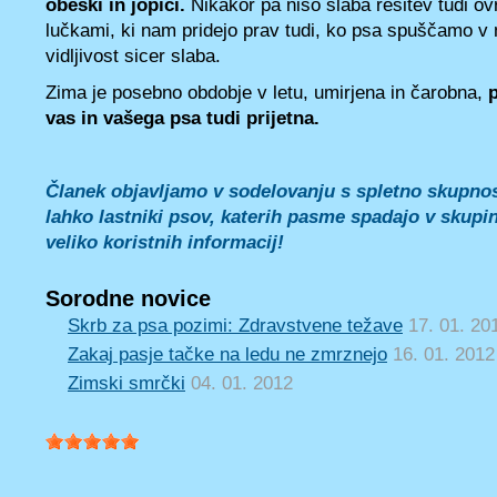
obeski in jopiči.
Nikakor pa niso slaba rešitev tudi ov
lučkami, ki nam pridejo prav tudi, ko psa spuščamo v 
vidljivost sicer slaba.
Zima je posebno obdobje v letu, umirjena in čarobna,
p
vas in vašega psa tudi prijetna.
Članek objavljamo v sodelovanju s spletno skupno
lahko lastniki psov, katerih pasme spadajo v skupin
veliko koristnih informacij!
Sorodne novice
Skrb za psa pozimi: Zdravstvene težave
17. 01. 20
Zakaj pasje tačke na ledu ne zmrznejo
16. 01. 2012
Zimski smrčki
04. 01. 2012