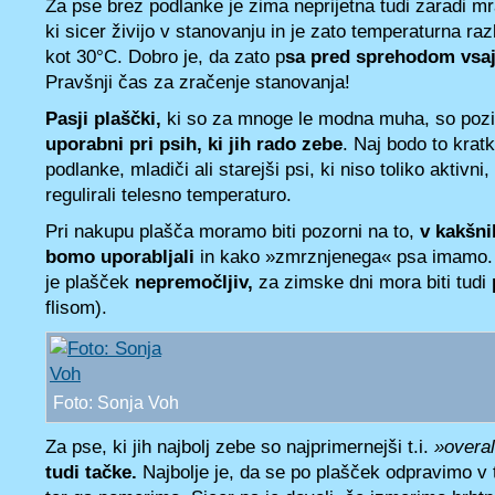
Za pse brez podlanke je zima neprijetna tudi zaradi mr
ki sicer živijo v stanovanju in je zato temperaturna raz
kot 30°C. Dobro je, da zato p
sa pred sprehodom vsaj
Pravšnji čas za zračenje stanovanja!
Pasji plaščki,
ki so za mnoge le modna muha, so pozi
uporabni pri psih, ki jih rado zebe
. Naj bodo to kra
podlanke, mladiči ali starejši psi, ki niso toliko aktivni
regulirali telesno temperaturo.
Pri nakupu plašča moramo biti pozorni na to,
v kakšni
bomo uporabljali
in kako »zmrznjenega« psa imamo. 
je plašček
nepremočljiv,
za zimske dni mora biti tudi
flisom).
Foto: Sonja Voh
Za pse, ki jih najbolj zebe so najprimernejši t.i.
»overal
tudi tačke.
Najbolje je, da se po plašček odpravimo v