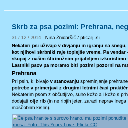
Skrb za psa pozimi: Prehrana, neg
31 / 12 / 2014
Nina Žnidaršič / pticarji.si
Nekateri psi uživajo v divjanju in igranju na snegu,
kot njihovi skrbniki raje toplejše vreme. Pa vendar 
skupaj z našim štirinožnim prijateljem izkoristimo 
Lastniki psov pa moramo biti pozimi pozorni na ma
Prehrana
Pri psih, ki bivajo
v stanovanju
spreminjanje prehrane 
potrebe v primerjavi z drugimi letnimi časi praktičn
Nekaterim psom z občutljivo, suho kožo ali kožo s prh
dodajati
olje rib
(in ne ribjih jeter, zaradi nepravilneg
maščobnih kislin).