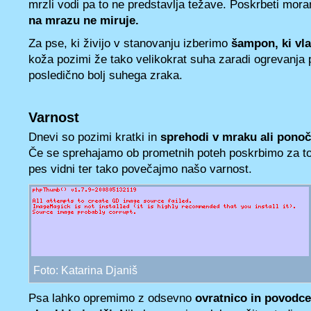
mrzli vodi pa to ne predstavlja težave. Poskrbeti mor
na mrazu ne miruje.
Za pse, ki živijo v stanovanju izberimo
šampon, ki vla
koža pozimi že tako velikokrat suha zaradi ogrevanja 
posledično bolj suhega zraka.
Varnost
Dnevi so pozimi kratki in
sprehodi v mraku ali pono
Če se sprehajamo ob prometnih poteh poskrbimo za to
pes vidni ter tako povečajmo našo varnost.
Foto: Katarina Djaniš
Psa lahko opremimo z odsevno
ovratnico in povodc