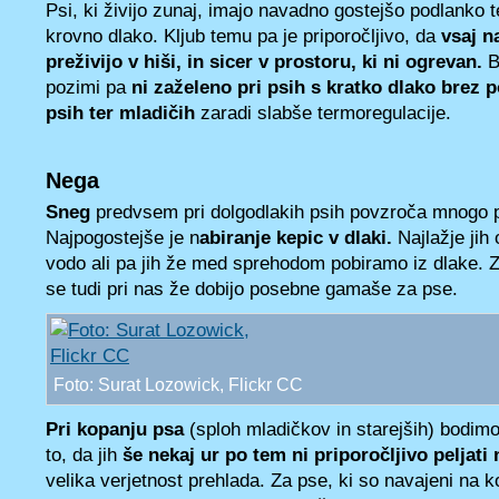
Psi, ki živijo zunaj, imajo navadno gostejšo podlanko t
krovno dlako. Kljub temu pa je priporočljivo, da
vsaj n
preživijo v hiši, in sicer v prostoru, ki ni ogrevan.
B
pozimi pa
ni zaželeno pri psih s kratko dlako brez 
psih ter mladičih
zaradi slabše termoregulacije.
Nega
Sneg
predvsem pri dolgodlakih psih povzroča mnogo p
Najpogostejše je n
abiranje kepic v dlaki.
Najlažje jih
vodo ali pa jih že med sprehodom pobiramo iz dlake. 
se tudi pri nas že dobijo posebne gamaše za pse.
Foto: Surat Lozowick, Flickr CC
Pri kopanju psa
(sploh mladičkov in starejših) bodim
to, da jih
še nekaj ur po tem ni priporočljivo peljati
velika verjetnost prehlada. Za pse, ki so navajeni na k