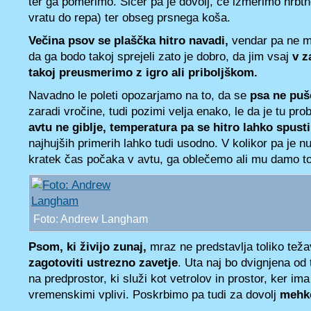
ter ga pomerimo. Sicer pa je dovolj, če izmerimo hrbtno
vratu do repa) ter obseg prsnega koša.
Večina psov se plaščka hitro navadi,
vendar pa ne m
da ga bodo takoj sprejeli zato je dobro, da jim vsaj
v z
takoj preusmerimo z igro ali priboljškom.
Navadno le poleti opozarjamo na to, da se
psa ne puš
zaradi vročine, tudi pozimi velja enako, le da je tu pr
avtu ne giblje, temperatura pa se hitro lahko spust
najhujših primerih lahko tudi usodno. V kolikor pa je n
kratek čas počaka v avtu, ga oblečemo ali mu damo to
Foto: Andrew Langham
Psom, ki živijo zunaj,
mraz ne predstavlja toliko tež
zagotoviti ustrezno zavetje
. Uta naj bo dvignjena od 
na predprostor, ki služi kot vetrolov in prostor, ker im
vremenskimi vplivi. Poskrbimo pa tudi za dovolj
mehko