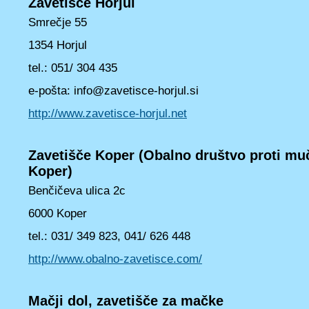
Zavetišče Horjul
Smrečje 55
1354 Horjul
tel.: 051/ 304 435
e-pošta: info@zavetisce-horjul.si
http://www.zavetisce-horjul.net
Zavetišče Koper (Obalno društvo proti muč
Koper)
Benčičeva ulica 2c
6000 Koper
tel.: 031/ 349 823, 041/ 626 448
http://www.obalno-zavetisce.com/
Mačji dol, zavetišče za mačke