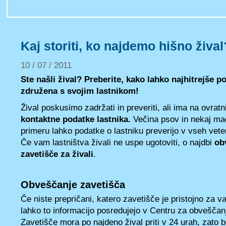
Kaj storiti, ko najdemo hišno žival
10 / 07 / 2011
Ste našli žival? Preberite, kako lahko najhitrejše p
združena s svojim lastnikom!
Žival poskusimo zadržati in preveriti, ali ima na ovrat
kontaktne podatke lastnika.
Večina psov in nekaj mač
primeru lahko podatke o lastniku preverijo v vseh vete
Če vam lastništva živali ne uspe ugotoviti, o najdbi
ob
zavetišče za živali
.
Obveščanje zavetišča
Če niste prepričani, katero zavetišče je pristojno za 
lahko to informacijo posredujejo v Centru za obveščan
Zavetišče mora po najdeno žival priti v 24 urah, zato bo