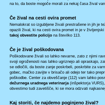
na to, da boste mogoče morali za nekaj časa žival varn
Če žival na cesti ovira promet
Nemalokrat so izgubljene živali prestrašene in jih je t
opazili žival, ki na cesti ovira promet in je v življenjsk
takoj obvestite policijo
na številko 113.
Če je žival poškodovana
Poškodovane živali so lahko nevarne, zato z njimi rav
svoji ogroženosti nas lahko ugriznejo ali opraskajo, za
se odločili, da boste zanje poskrbeli, poskrbite za var
gobec, mačko zavijte v brisačo ali odejo ter tako prep
poškodbe. Center za obveščanje (112) vam lahko posr
dežurnega uradnega veterinarja
(inšpektorja VURS), 
obvestimo tudi zavetišče, ki se mora odzvati najkasne
Kaj storiti, če najdemo poginjeno žival?