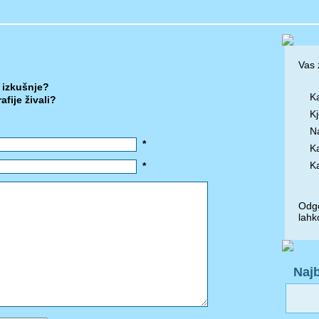
Vas 
e izkušnje?
Ka
fije živali?
Kj
N
*
Ka
Ka
*
Odgo
lahk
Najb