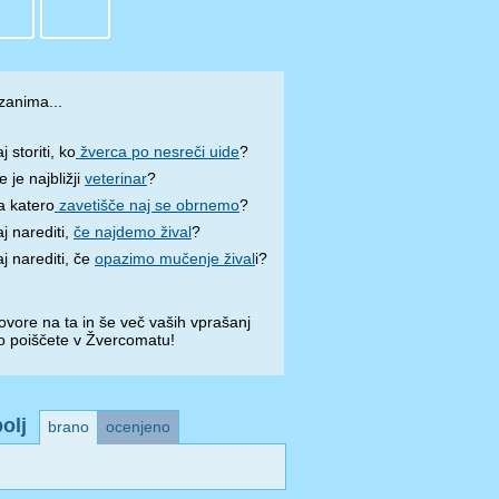
zanima...
j storiti, ko
žverca po nesreči uide
?
e je najbližji
veterinar
?
a katero
zavetišče naj se obrnemo
?
j narediti,
če najdemo žival
?
j narediti, če
opazimo mučenje žival
i?
vore na ta in še več vaših vprašanj
o poiščete v Žvercomatu!
olj
brano
ocenjeno