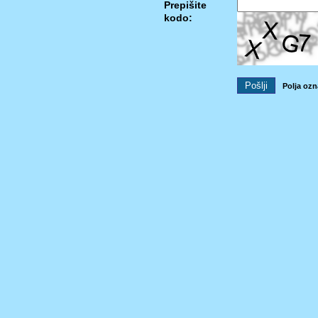
Prepišite
kodo:
Polja ozn