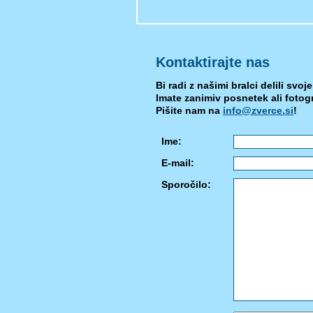
Kontaktirajte nas
Bi radi z našimi bralci delili svoj
Imate zanimiv posnetek ali fotogra
Pišite nam na
info@zverce.si
!
Ime:
E-mail:
Sporočilo: