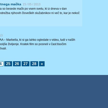
stnega mačka
15 / 05 / 2013
 so besede mačk po vsem svetu, ki iz dneva v dan
ostrežba njihovih človeških služabnikov ni več to, kar je nekoč
013
 – Marbella, ki si ga lahko ogledate v videu, tudi v naših
ljše življenje. Kratek film so posneli v čast tisočim
ivali.
4
25
26
27
28
»