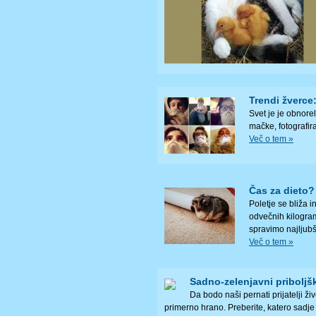
Trendi žverce
Svet je je obnorel
mačke, fotografira
Več o tem »
Čas za dieto?
Poletje se bliža 
odvečnih kilogra
spravimo najljubši
Več o tem »
Sadno-zelenjavni priboljšk
Da bodo naši pernati prijatelji ž
primerno hrano. Preberite, katero sadje 