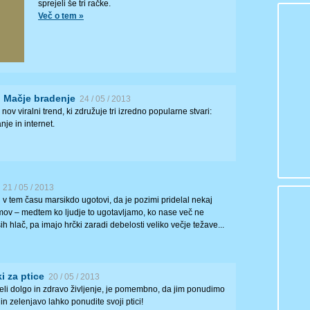
sprejeli še tri račke.
Več o tem »
: Mačje bradenje
24 / 05 / 2013
 nov viralni trend, ki združuje tri izredno popularne stvari:
nje in internet.
21 / 05 / 2013
in v tem času marsikdo ugotovi, da je pozimi pridelal nekaj
mov – medtem ko ljudje to ugotavljamo, ko nase več ne
h hlač, pa imajo hrčki zaradi debelosti veliko večje težave...
i za ptice
20 / 05 / 2013
iveli dolgo in zdravo življenje, je pomembno, da jim ponudimo
in zelenjavo lahko ponudite svoji ptici!