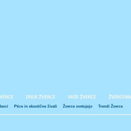
davci
Ptice in eksotične živali
Žverce svetujejo
Trendi Žverce