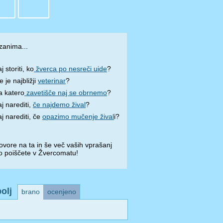
zanima...
j storiti, ko
žverca po nesreči uide
?
e je najbližji
veterinar
?
a katero
zavetišče naj se obrnemo
?
j narediti,
če najdemo žival
?
j narediti, če
opazimo mučenje žival
i?
vore na ta in še več vaših vprašanj
o poiščete v Žvercomatu!
olj
brano
ocenjeno