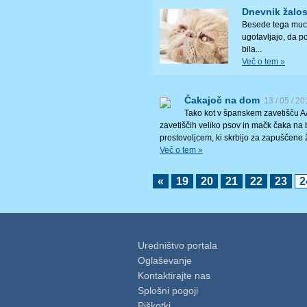
Dnevnik žalo
Besede tega muca
ugotavljajo, da p
bila...
Več o tem »
Čakajoč na dom
13 / 05 / 2
Tako kot v španskem zavetišču AAA
zavetiščih veliko psov in mačk čaka na bo
prostovoljcem, ki skrbijo za zapuščene ž
Več o tem »
«
19
20
21
22
23
2
Uredništvo portala
Oglaševanje
Kontaktirajte nas
Splošni pogoji
Piškotki