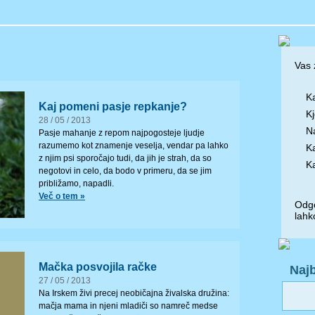
Vas 
Ka
Kaj pomeni pasje repkanje?
Kj
28 / 05 / 2013
N
Pasje mahanje z repom najpogosteje ljudje
razumemo kot znamenje veselja, vendar pa lahko
Ka
z njim psi sporočajo tudi, da jih je strah, da so
Ka
negotovi in celo, da bodo v primeru, da se jim
približamo, napadli.
Več o tem »
Odgo
lahk
Mačka posvojila račke
Najb
27 / 05 / 2013
Na Irskem živi precej neobičajna živalska družina:
mačja mama in njeni mladiči so namreč medse