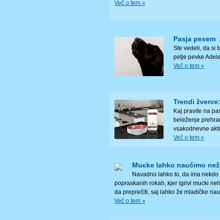
Več o tem »
Pasja pesem
Ste vedeli, da si 
petje pevke Adel
Več o tem »
Trendi žverce
Kaj pravite na pa
beleženje prehra
vsakodnevne akti
Več o tem »
Mucke lahko naučimo než
Navadno lahko to, da ima nekdo
popraskanih rokah, kjer igrivi mucki neho
da preprečiti, saj lahko že mladičke na
Več o tem »