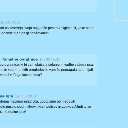
18 / 05 / 2013
tudi psi izberejo svojo najljubšo pesem? Oglejte si, kako se na
e odzove njen pasji oboževalec!
: Pametne ovratnice
17 / 05 / 2013
sjo ovratnico, ki bi vam olajšala šolanje in vadbo vašega psa,
ne in veterinarskih pregledov in vam še pomagala spremljati
vnosti vašega kosmatinca?
ne igre
16 / 05 / 2013
 doma mačjega mladička, ugotovimo po njegovih
te pustijo sledi njihovih krempeljcev in zobkov. A tudi to se
učimo nežne igre!