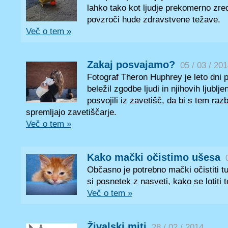
lahko tako kot ljudje prekomerno zred
povzroči hude zdravstvene težave.
Več o tem »
Zakaj posvajamo?
05 / 03 / 20
Fotograf Theron Huphrey je leto dni 
beležil zgodbe ljudi in njihovih ljublje
posvojili iz zavetišč, da bi s tem raz
spremljajo zavetiščarje.
Več o tem »
Kako mački očistimo ušesa
Občasno je potrebno mački očistiti tu
si posnetek z nasveti, kako se lotiti 
Več o tem »
Živalski miti
28 / 02 / 2014