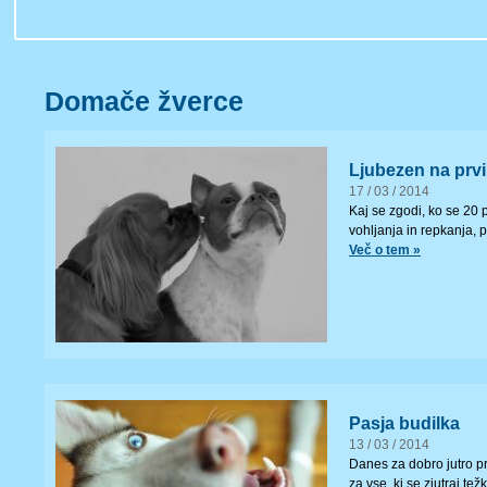
Domače žverce
Ljubezen na prv
17 / 03 / 2014
Kaj se zgodi, ko se 20 
vohljanja in repkanja, 
Več o tem »
Pasja budilka
13 / 03 / 2014
Danes za dobro jutro pr
za vse, ki se zjutraj tež