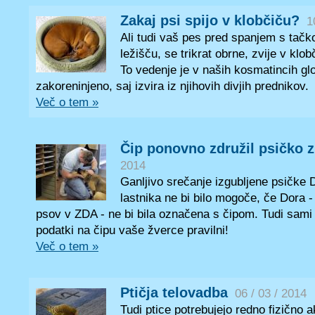
Zakaj psi spijo v klobčiču?
1
Ali tudi vaš pes pred spanjem s tač
ležišču, se trikrat obrne, zvije v klob
To vedenje je v naših kosmatincih gl
zakoreninjeno, saj izvira iz njihovih divjih prednikov.
Več o tem »
Čip ponovno združil psičko z
2014
Ganljivo srečanje izgubljene psičke 
lastnika ne bi bilo mogoče, če Dora -
psov v ZDA - ne bi bila označena s čipom. Tudi sami 
podatki na čipu vaše žverce pravilni!
Več o tem »
Ptičja telovadba
06 / 03 / 2014
Tudi ptice potrebujejo redno fizično a