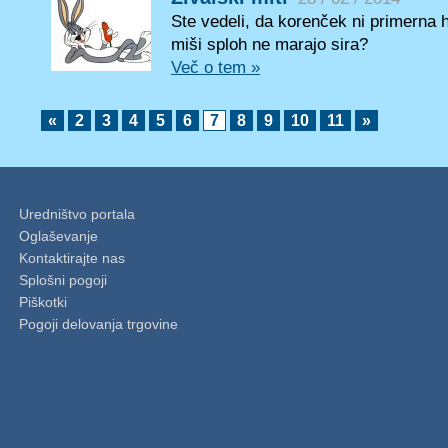
Ste vedeli, da korenček ni primerna 
miši sploh ne marajo sira?
Več o tem »
«
2
3
4
5
6
7
8
9
10
11
»
Uredništvo portala
Oglaševanje
Kontaktirajte nas
Splošni pogoji
Piškotki
Pogoji delovanja trgovine