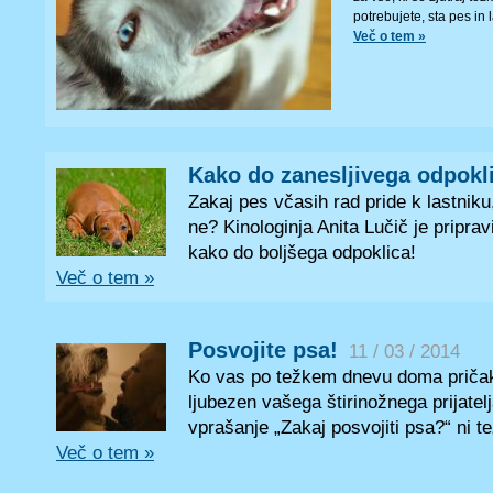
potrebujete, sta pes in 
Več o tem »
Kako do zanesljivega odpokl
Zakaj pes včasih rad pride k lastniku
ne? Kinologinja Anita Lučič je priprav
kako do boljšega odpoklica!
Več o tem »
Posvojite psa!
11 / 03 / 2014
Ko vas po težkem dnevu doma priča
ljubezen vašega štirinožnega prijatel
vprašanje „Zakaj posvojiti psa?“ ni te
Več o tem »