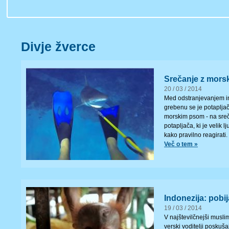
Divje žverce
Srečanje z mor
20 / 03 / 2014
Med odstranjevanjem in
grebenu se je potapljač 
morskim psom - na sreč
potapljača, ki je velik l
kako pravilno reagirati.
Več o tem »
Indonezija: pobij
19 / 03 / 2014
V najštevilčnejši musli
verski voditelji poskuša