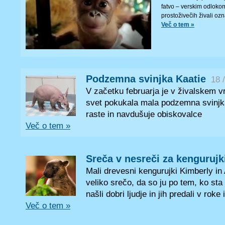
fatvo – verskim odlokom
prostoživečih živali ozn
Več o tem »
Podzemna svinjka Kaatie
18 
V začetku februarja je v živalskem vr
svet pokukala mala podzemna svinjka
raste in navdušuje obiskovalce
Več o tem »
Sreča v nesreči za kengurujk
Mali drevesni kengurujki Kimberly in 
veliko srečo, da so ju po tem, ko sta 
našli dobri ljudje in jih predali v roke 
Več o tem »