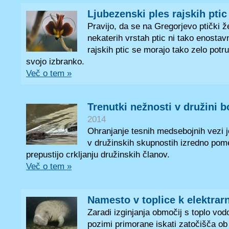
Ljubezenski ples rajskih ptic
Pravijo, da se na Gregorjevo ptički že
nekaterih vrstah ptic ni tako enosta
rajskih ptic se morajo tako zelo potrud
svojo izbranko.
Več o tem »
Trenutki nežnosti v družini 
2014
Ohranjanje tesnih medsebojnih vezi je
v družinskih skupnostih izredno pom
prepustijo crkljanju družinskih članov.
Več o tem »
Namesto v toplice k elektra
Zaradi izginjanja območij s toplo vo
pozimi primorane iskati zatočišča ob