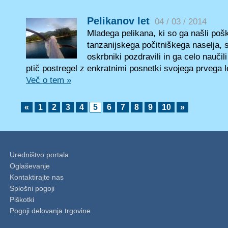
Pelikanov let
04 / 03 / 2014
Mladega pelikana, ki so ga našli poš
tanzanijskega počitniškega naselja, 
oskrbniki pozdravili in ga celo naučili
ptič postregel z enkratnimi posnetki svojega prvega l
Več o tem »
«
1
2
3
4
5
6
7
8
9
10
»
Uredništvo portala
Oglaševanje
Kontaktirajte nas
Splošni pogoji
Piškotki
Pogoji delovanja trgovine