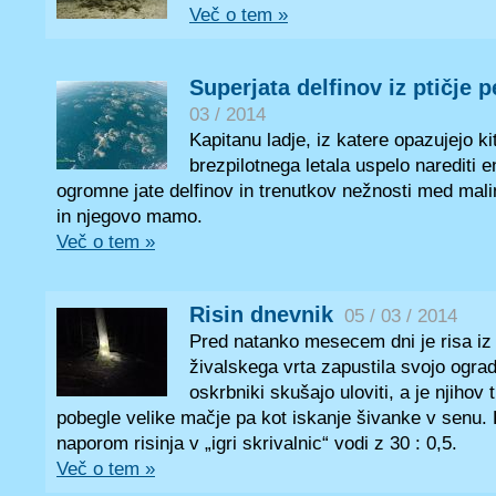
Več o tem »
Superjata delfinov iz ptičje 
03 / 2014
Kapitanu ladje, iz katere opazujejo ki
brezpilotnega letala uspelo narediti 
ogromne jate delfinov in trenutkov nežnosti med ma
in njegovo mamo.
Več o tem »
Risin dnevnik
05 / 03 / 2014
Pred natanko mesecem dni je risa iz 
živalskega vrta zapustila svojo ograd
oskrbniki skušajo uloviti, a je njihov
pobegle velike mačje pa kot iskanje šivanke v senu. 
naporom risinja v „igri skrivalnic“ vodi z 30 : 0,5.
Več o tem »