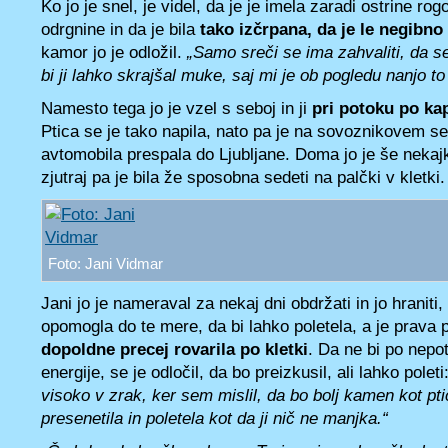
Ko jo je snel, je videl, da je je imela zaradi ostrine ro
odrgnine in da je bila
tako izčrpana, da je le negibno 
kamor jo je odložil.
„Samo sreči se ima zahvaliti, da 
bi ji lahko skrajšal muke, saj mi je ob pogledu nanjo to
Namesto tega jo je vzel s seboj in ji
pri potoku po kap
Ptica se je tako napila, nato pa je na sovoznikovem s
avtomobila prespala do Ljubljane. Doma jo je še nekajkra
zjutraj pa je bila že sposobna sedeti na palčki v kletki.
Foto: Jani Vidmar
Jani jo je nameraval za nekaj dni obdržati in jo hraniti,
opomogla do te mere, da bi lahko poletela, a je prava 
dopoldne precej rovarila po kletki
. Da ne bi po nepo
energije, se je odločil, da bo preizkusil, ali lahko poleti
visoko v zrak, ker sem mislil, da bo bolj kamen kot pt
presenetila in poletela kot da ji nič ne manjka.“