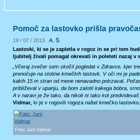
Pomoč za lastovko prišla pravoč
19 / 07 / 2013
A. Š.
Lastovki, ki se je zapletla v rogoz in se pri tem hu
ljubitelj živali pomagal okrevati in poleteti nazaj v
„Včeraj zvečer sem skočil pogledat v Zdravce, kjer tren
prenočuje na stotine kmečkih lastovk. V oči mi je padel
kakih 15 m stran od mene nenavadno potrzaval. Poča
približeval v upanju, da bom zalotil kakega bobra, srno
A v naravi je že tako, da nikoli ni tako kot predvidevaš
Vidmar,
ki je v rogovili rogoza našel kmečko lastovko
Foto: Jani Vidmar