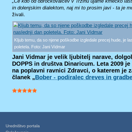
„Če kdo od obročkovalcev v Trzinu ujame kmečko las
in dolenjskim dialektom, naj mi to prosim javi - ta je m
živali.
Kljub temu, da so njene poškodbe izgledale precej hude, je la
poletela. Foto: Jani Vidmar
Jani Vidmar je velik ljubitelj narave, dolgol
DOPPS in društva Dinaricum. Leta 2009 je 
na poplavni ravnici Zdravci, o katerem je 
članek „
Bober - podiralec dreves in gradb
Uredništvo portala