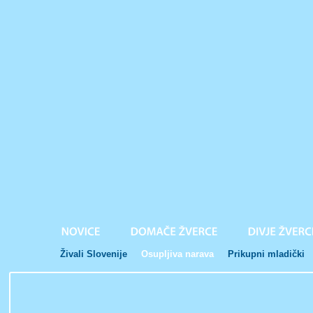
Živali Slovenije
Osupljiva narava
Prikupni mladički