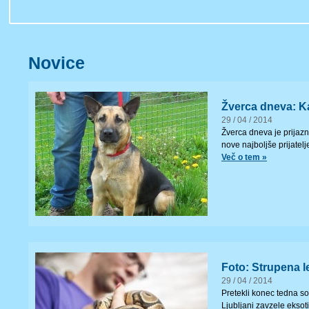
Novice
Žverca dneva: K
29 / 04 / 2014
Žverca dneva je prijazn
nove najboljše prijatel
Več o tem »
Foto: Strupena l
29 / 04 / 2014
Pretekli konec tedna so
Ljubljani zavzele eksoti