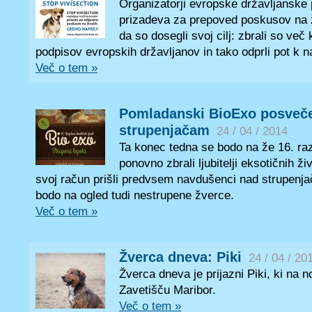
Organizatorji evropske državljanske 
prizadeva za prepoved poskusov na ži
da so dosegli svoj cilj: zbrali so več 
podpisov evropskih državljanov in tako odprli pot k 
Več o tem »
Pomladanski BioExo posveč
strupenjačam
24 / 04 / 2014
Ta konec tedna se bodo na že 16. ra
ponovno zbrali ljubitelji eksotičnih ži
svoj račun prišli predvsem navdušenci nad strupenj
bodo na ogled tudi nestrupene žverce.
Več o tem »
Žverca dneva: Piki
24 / 04 / 20
Žverca dneva je prijazni Piki, ki na
Zavetišču Maribor.
Več o tem »