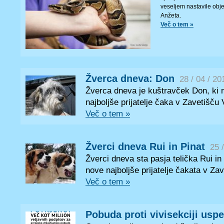
veseljem nastavile obje
Anžeta.
Več o tem »
Žverca dneva: Don
28 / 04 / 20
Žverca dneva je kuštravček Don, ki 
najboljše prijatelje čaka v Zavetišču V
Več o tem »
Žverci dneva Rui in Pinat
25 
Žverci dneva sta pasja telička Rui in 
nove najboljše prijatelje čakata v Zav
Več o tem »
Pobuda proti vivisekciji uspe