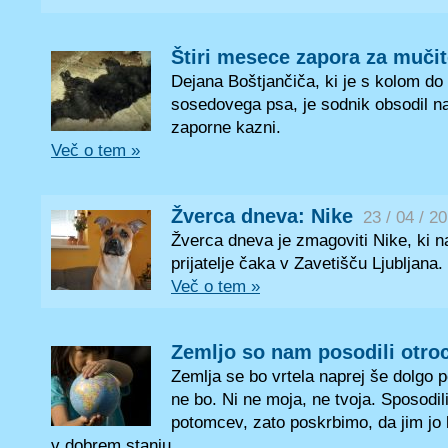
Štiri mesece zapora za mučit
Dejana Boštjančiča, ki je s kolom do 
sosedovega psa, je sodnik obsodil na
zaporne kazni.
Več o tem »
Žverca dneva: Nike
23 / 04 / 2
Žverca dneva je zmagoviti Nike, ki n
prijatelje čaka v Zavetišču Ljubljana.
Več o tem »
Zemljo so nam posodili otroc
Zemlja se bo vrtela naprej še dolgo 
ne bo. Ni ne moja, ne tvoja. Sposodil
potomcev, zato poskrbimo, da jim jo 
v dobrem stanju.