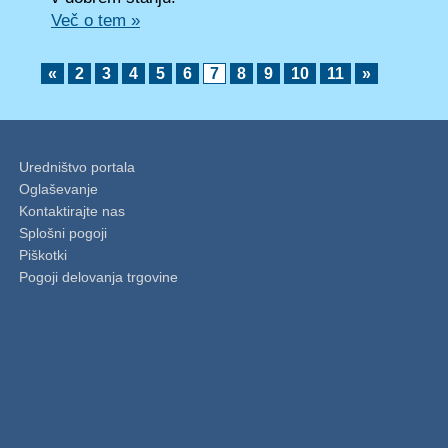
Več o tem »
«
2
3
4
5
6
7
8
9
10
11
»
Uredništvo portala
Oglaševanje
Kontaktirajte nas
Splošni pogoji
Piškotki
Pogoji delovanja trgovine