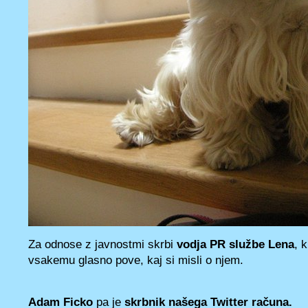
Za odnose z javnostmi skrbi
vodja PR službe Lena
, 
vsakemu glasno pove, kaj si misli o njem.
Adam Ficko
pa je
skrbnik našega Twitter računa.