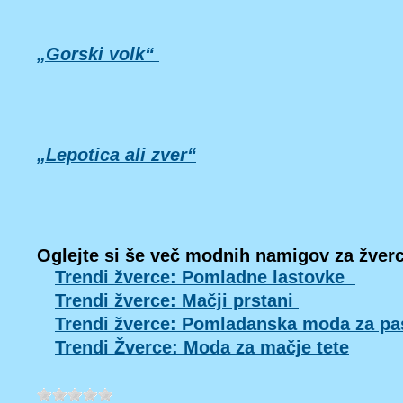
„Gorski volk“
„Lepotica ali zver“
Oglejte si še več modnih namigov za žverc
Trendi žverce: Pomladne lastovke
Trendi žverce: Mačji prstani
Trendi žverce: Pomladanska moda za p
Trendi Žverce: Moda za mačje tete