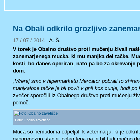
Na Obali odkrilo grozljivo zanem
17 / 07 / 2014
A. Š.
V torek je Obalno društvo proti mučenju živali našl
zanemarjenega mucka, ki mu manjka del tačke. Muc, 
kosti, bo danes operiran, nato pa bo za okrevanje 
dom.
„Včeraj smo v hipermarketu Mercator pobrali to shirano
manjkajoce tačke je bil povit v gnil kos cunje, hodi po 
zvečer sporočili iz Obalnega društva proti mučenju živa
pomoč.
Foto: Obalno zavetišče
Muca so nemudoma odpeljali k veterinarju, ki je odkril
gangrenozno stanje, poleg tega pa je bil tudi močno deh