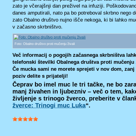
zato je včerajšnji dan preživel na infuziji. Poškodova
danes amputirali, nato pa bo potreboval skrbno nego 
zato Obalno društvo nujno išče nekoga, ki bi lahko mu
v začasno skrbništvo.
Foto: Obalno društvo proti mučenju živali
Več informacij o pogojih začasnega skrbništva lah
telefonski številki Obalnega društva proti mučenju 
Če mucka sami ne morete sprejeti v nov dom, zanj n
poziv delite s prijatelji!
Čeprav bo imel muc le tri tačke, ne bo zara
manj živahen in ljubezniv – več o tem, kak
življenje s trinogo žverco, preberite v član
žverce: Trinogi muc Luka
“.