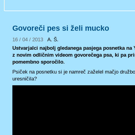
Govoreči pes si želi mucko
16 / 04 / 2013
A. Š.
Ustvarjalci najbolj gledanega pasjega posnetka na
z novim odličnim videom govorečega psa, ki pa pri
pomembno sporočilo.
Psiček na posnetku si je namreč zaželel mačjo družbo
uresničila?