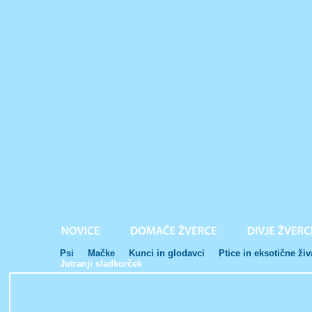
Psi
Mačke
Kunci in glodavci
Ptice in eksotične živ
Jutranji sladkorček