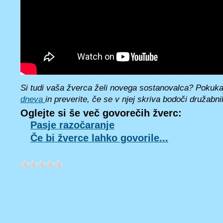
Si tudi vaša žverca želi novega sostanovalca? Pokukaj
dneva
in preverite, če se v njej skriva bodoči družabn
Oglejte si še več govorečih žverc:
Pasje razočaranje
Če bi žverce lahko govorile...