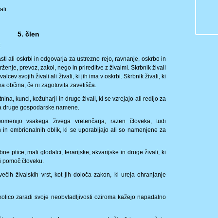
li.
5. člen
:
lasti ali oskrbi in odgovarja za ustrezno rejo, ravnanje, oskrbo in
trženje, prevoz, zakol, nego in prireditve z živalmi. Skrbnik živali
cev svojih živali ali živali, ki jih ima v oskrbi. Skrbnik živali, ki
a občina, če ni zagotovila zavetišča.
utnina, kunci, kožuharji in druge živali, ki se vzrejajo ali redijo za
 za druge gospodarske namene.
menijo vsakega živega vretenčarja, razen človeka, tudi
ih in embrionalnih oblik, ki se uporabljajo ali so namenjene za
e ptice, mali glodalci, terarijske, akvarijske in druge živali, ki
ali pomoč človeku.
ivečih živalskih vrst, kot jih določa zakon, ki ureja ohranjanje
 okolico zaradi svoje neobvladljivosti oziroma kažejo napadalno