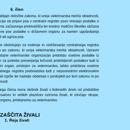
6. člen
rabljajo določbe zakona, ki ureja veterinarska merila skladnosti,
cije ob prijavi psa v centralni register psov vnesejo podatke o
oma začasnega prebivališča ter enotno matično številko občana
ene pse podatke o državnem organu za namen ugotavljanja
i ali ugriza psa.
se obdelujejo za vodenje in vzdrževanje centralnega registra
 po zakonu, ki ureja veterinarska merila skladnosti. Upravni
istojne veterinarske organizacije pridobijo osebne podatke iz
r za potrebe preverjanja točnosti pridobljenih podatkov tudi iz
vni organ, pristojen za veterinarstvo, lahko pridobiva osebne
alnega registra prebivalstva tudi z neposrednim elektronskim
ali izpiše ter nadalje obdeluje v postopkih po tem zakonu in po
nosti.
ga člena mora skrbnik živali v tridesetih dneh od pridobitve
esalcev in velikih plazilcev oziroma živali, ki izločajo strupe,
organu, pristojnemu za veterinarstvo.
. ZAŠČITA ŽIVALI
1. Reja živali