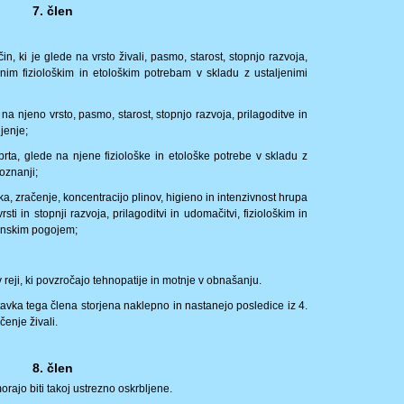
7. člen
n, ki je glede na vrsto živali, pasmo, starost, stopnjo razvoja,
nim fiziološkim in etološkim potrebam v skladu z ustaljenimi
na njeno vrsto, pasmo, starost, stopnjo razvoja, prilagoditve in
jenje;
aprta, glede na njene fiziološke in etološke potrebe v skladu z
oznanji;
aka, zračenje, koncentracijo plinov, higieno in intenzivnost hrupa
vrsti in stopnji razvoja, prilagoditvi in udomačitvi, fiziološkim in
enskim pogojem;
 reji, ki povzročajo tehnopatije in motnje v obnašanju.
tavka tega člena storjena naklepno in nastanejo posledice iz 4.
enje živali.
8. člen
ajo biti takoj ustrezno oskrbljene.