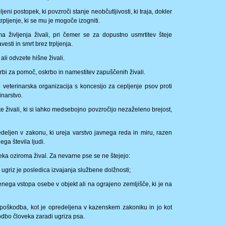
eni postopek, ki povzroči stanje neobčutljivosti, ki traja, dokler
 trpljenje, ki se mu je mogoče izogniti.
a življenja živali, pri čemer se za dopustno usmrtitev šteje
vesti in smrt brez trpljenja.
li odvzete hišne živali.
krbi za pomoč, oskrbo in namestitev zapuščenih živali.
e veterinarska organizacija s koncesijo za cepljenje psov proti
inarstvo.
iste živali, ki si lahko medsebojno povzročijo nezaželeno brejost,
redeljen v zakonu, ki ureja varstvo javnega reda in miru, razen
ega števila ljudi.
veka oziroma žival. Za nevarne pse se ne štejejo:
ih ugriz je posledica izvajanja službene dolžnosti;
jenega vstopa osebe v objekt ali na ograjeno zemljišče, ki je na
oškodba, kot je opredeljena v kazenskem zakoniku in jo kot
odbo človeka zaradi ugriza psa.