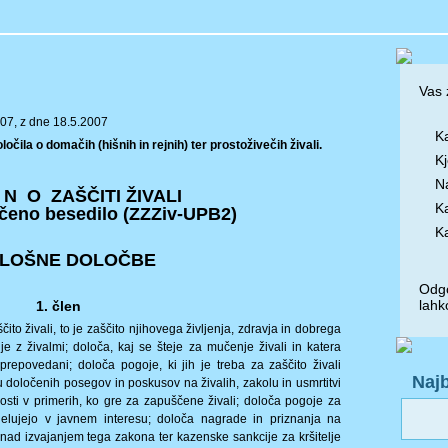
Vas 
007, z dne 18.5.2007
Ka
čila o domačih (hišnih in rejnih) ter prostoživečih živali.
Kj
N
O N O ZAŠČITI ŽIVALI
Ka
čeno besedilo (ZZZiv-UPB2)
Ka
SPLOŠNE DOLOČBE
Odgo
lahk
1. člen
to živali, to je zaščito njihovega življenja, zdravja in dobrega
e z živalmi; določa, kaj se šteje za mučenje živali in katera
repovedani; določa pogoje, ki jih je treba za zaščito živali
Najb
anju določenih posegov in poskusov na živalih, zakolu in usmrtitvi
nosti v primerih, ko gre za zapuščene živali; določa pogoje za
 delujejo v javnem interesu; določa nagrade in priznanja na
o nad izvajanjem tega zakona ter kazenske sankcije za kršitelje