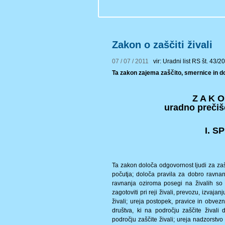
Zakon o zaščiti živali
07 / 07 / 2011
vir: Uradni list RS št. 43/2
Ta zakon zajema zaščito, smernice in dolo
Z A K 
uradno prečiš
I. 
Ta zakon določa odgovornost ljudi za zašči
počutja; določa pravila za dobro ravnanj
ravnanja oziroma posegi na živalih so p
zagotoviti pri reji živali, prevozu, izvaj
živali; ureja postopek, pravice in obvez
društva, ki na področju zaščite živali
področju zaščite živali; ureja nadzorstv