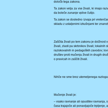
določb tega zakona.
Ta zakon velja za vse živali, ki imajo razv
da boleče zunanje vplive čutijo.
Ta zakon se dosledno izvaja pri vretenčarj
skladu z ustaljenimi izkušnjami ter znans
Zaščita živali po tem zakonu je dolžnost 
živali, zlasti pa skrbnikov živali; lokalnih
raziskovalnih in pedagoških zavodov; lovski
društev proti mučenju živali in drugih druš
o pravicah in zaščiti živali.
Nihče ne sme brez utemeljenega razloga pov
Mučenje živali je:
– vsako ravnanje ali opustitev ravnanja, s
časa trajajoče ali ponavljajoče trpljenje, 