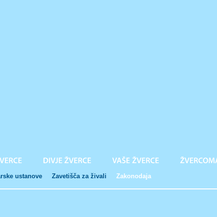
arske ustanove
Zavetišča za živali
Zakonodaja