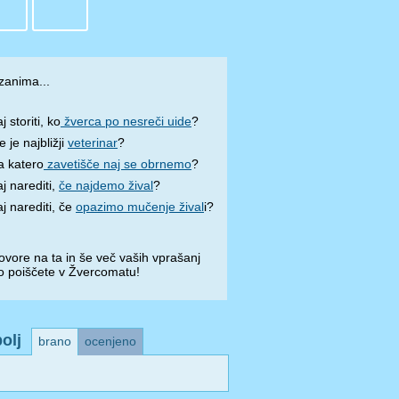
zanima...
j storiti, ko
žverca po nesreči uide
?
e je najbližji
veterinar
?
a katero
zavetišče naj se obrnemo
?
j narediti,
če najdemo žival
?
j narediti, če
opazimo mučenje žival
i?
vore na ta in še več vaših vprašanj
o poiščete v Žvercomatu!
olj
brano
ocenjeno