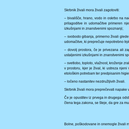
Skrbnik živali mora živali zagotoviti:
– bivališče, hrano, vodo in oskrbo na nači
prilagoditve in udomačitve primeren nje
izkušnjami in znanstvenimi spoznanji;
– svobodo gibanja, primerno živali glede 
udomačitve, ki preprečuje nepotrebno trpl
– dovolj prostora, če je privezana ali z
ustaljenimi izkušnjami in znanstvenimi sp
– svetlobo, toploto, vlažnost, kroženje zr
v prostoru, kjer je žival, ki ustreza njeni 
etološkim potrebam ter predpisanim higi
– ločeno nastanitev nezdružljivih živali.
Skrbnik živali mora preprečevati napake v
Če je opustitev iz prvega in drugega ods
člena tega zakona, se šteje, da gre za muč
Bolne, poškodovane in onemogle živali mor