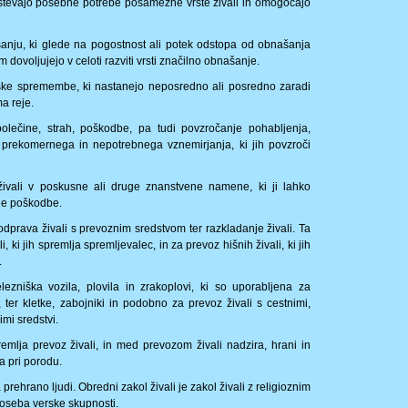
poštevajo posebne potrebe posamezne vrste živali in omogočajo
šanju, ki glede na pogostnost ali potek odstopa od obnašanja
im dovoljujejo v celoti razviti vrsti značilno obnašanje.
ske spremembe, ki nastanejo neposredno ali posredno zaradi
a reje.
 bolečine, strah, poškodbe, pa tudi povzročanje pohabljenja,
r prekomernega in nepotrebnega vznemirjanja, ki jih povzroči
ivali v poskusne ali druge znanstvene namene, ki ji lahko
ajne poškodbe.
odprava živali s prevoznim sredstvom ter razkladanje živali. Ta
 ki jih spremlja spremljevalec, in za prevoz hišnih živali, ki jih
.
ezniška vozila, plovila in zrakoplovi, ki so uporabljena za
, ter kletke, zabojniki in podobno za prevoz živali s cestnimi,
mi sredstvi.
remlja prevoz živali, in med prevozom živali nadzira, hrani in
a pri porodu.
a prehrano ljudi. Obredni zakol živali je zakol živali z religioznim
oseba verske skupnosti.