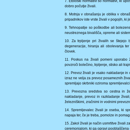
7. Etološki normativi so normativi, ki u
dobro počutje živali.
8. Motnja v obnašanju je oblika v obna
pripadnikov iste vrste živali v pogojih, ki j
9. Tehnopatije so poškodbe ali bolezen
neustreznega bivališča, opreme ali sistem
10. Za trpljenje pri živalih se štejejo
degeneracije, hiranja ali obolevanja te
človek.
11. Poskus na živali pomeni uporabo ž
povzroči bolečino, trpljenje, stisko ali tr
12. Prevoz živali je vsako nakladanje in 
izraz ne velja za prevoz posameznih živali,
spremljajo skrbniki oziroma spremljevalci
13. Prevozna sredstva so cestna in žel
nakladanje, prevoz in razkladanje živali
železniškimi, zračnimi in vodnimi prevozni
14. Spremljevalec živali je oseba, ki sp
napaja ter, če je treba, pomolze in pomag
15. Zakol živali je način usmrtitve živali z
ceremonialom, ki ga opravi pooblaščena 