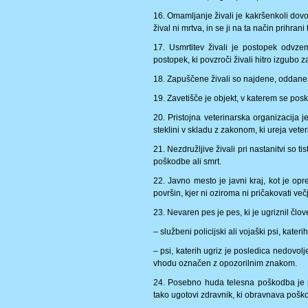
16. Omamljanje živali je kakršenkoli dovolj
žival ni mrtva, in se ji na ta način prihrani
17. Usmrtitev živali je postopek odvzem
postopek, ki povzroči živali hitro izgubo za
18. Zapuščene živali so najdene, oddane a
19. Zavetišče je objekt, v katerem se pos
20. Pristojna veterinarska organizacija j
steklini v skladu z zakonom, ki ureja veter
21. Nezdružljive živali pri nastanitvi so t
poškodbe ali smrt.
22. Javno mesto je javni kraj, kot je op
površin, kjer ni oziroma ni pričakovati večj
23. Nevaren pes je pes, ki je ugriznil člo
– službeni policijski ali vojaški psi, kater
– psi, katerih ugriz je posledica nedovol
vhodu označen z opozorilnim znakom.
24. Posebno huda telesna poškodba je p
tako ugotovi zdravnik, ki obravnava pošk