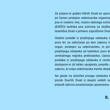
Za prijavo in gojitev hišnih živali se upo
pri čemer pristojne veterinarske organiza
psu in osebno ime, naslov stalnega ozir
(EMŠO) lastnika psa oziroma za služb
lastništva živali v primeru zapuščene žival
Osebni podatki iz prejšnjega odstavka 
psov ter za odločanje po tem zakonu in
organ, pristojen za veterinarstvo, in pr
prejšnjega odstavka od lastnikov psov te
centralnega registra prebivalstva. Upra
podatke iz prejšnjega odstavka iz centr
dostopom in jih lahko vpogleda, prepiše 
zakonu, ki ureja veterinarska merila sklad
Ne glede na določbe prvega odstavka te
prosto živečih živali iz skupin velikih s
prijaviti njihovo posedovanje upravnemu 
II