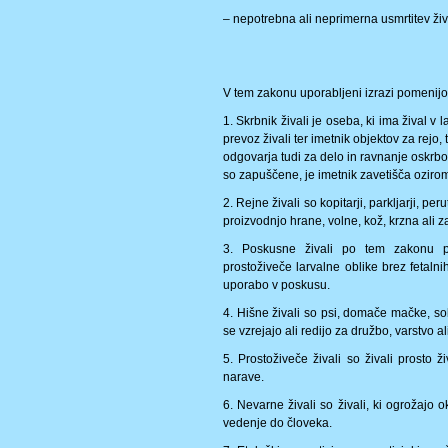
– nepotrebna ali neprimerna usmrtitev živa
V tem zakonu uporabljeni izrazi pomenijo
1. Skrbnik živali je oseba, ki ima žival v 
prevoz živali ter imetnik objektov za rejo, 
odgovarja tudi za delo in ravnanje oskrboval
so zapuščene, je imetnik zavetišča ozirom
2. Rejne živali so kopitarji, parkljarji, per
proizvodnjo hrane, volne, kož, krzna ali
3. Poskusne živali po tem zakonu po
prostoživeče larvalne oblike brez fetaln
uporabo v poskusu.
4. Hišne živali so psi, domače mačke, sobn
se vzrejajo ali redijo za družbo, varstvo 
5. Prostoživeče živali so živali prosto ž
narave.
6. Nevarne živali so živali, ki ogrožajo
vedenje do človeka.