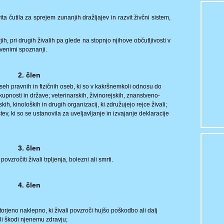
ita čutila za sprejem zunanjih dražljajev in razvit živčni sistem,
ih, pri drugih živalih pa glede na stopnjo njihove občutljivosti v
tvenimi spoznanji.
2. člen
vseh pravnih in fizičnih oseb, ki so v kakršnemkoli odnosu do
 skupnosti in države; veterinarskih, živinorejskih, znanstveno-
h, kinoloških in drugih organizacij, ki združujejo rejce živali;
tev, ki so se ustanovila za uveljavljanje in izvajanje deklaracije
3. člen
zročiti živali trpljenja, bolezni ali smrti.
4. člen
torjeno naklepno, ki živali povzroči hujšo poškodbo ali dalj
ali škodi njenemu zdravju;